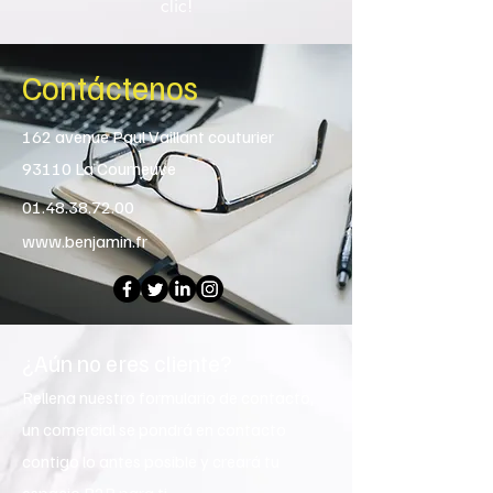
clic!
Contáctenos
162 avenue Paul Vaillant couturier
93110 La Courneuve
01.48.38.72.00
www.benjamin.fr
¿Aún no eres cliente?
Rellena nuestro formulario de contacto,
un comercial se pondrá en contacto
contigo lo antes posible y creará tu