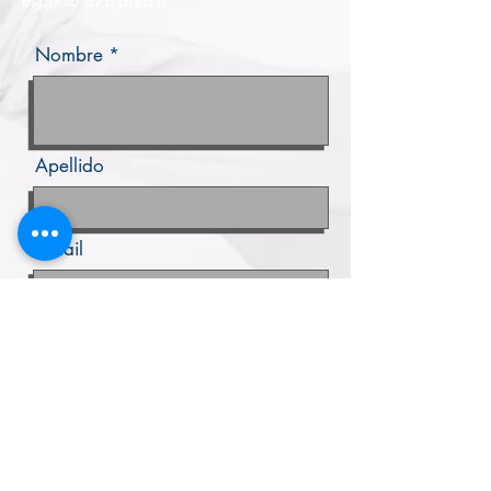
espacio B2B para ti.
Nombre
Apellido
E-mail
Téléphone
su mensaje